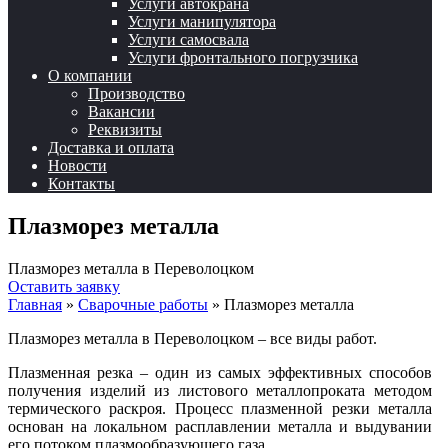
Услуги автокрана
Услуги манипулятора
Услуги самосвала
Услуги фронтального погрузчика
О компании
Производство
Вакансии
Реквизиты
Доставка и оплата
Новости
Контакты
Плазморез металла
Плазморез металла в Переволоцком
Оставить заявку
Главная
»
Сварочные работы
»
Плазморез металла
Плазморез металла в Переволоцком – все виды работ.
Плазменная резка – один из самых эффективных способов
получения изделий из листового металлопроката методом
термического раскроя. Процесс плазменной резки металла
основан на локальном расплавлении металла и выдувании
его потоком плазмообразующего газа.