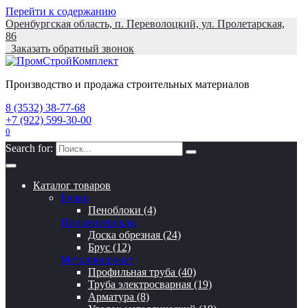
Перейти к содержанию
Оренбургская область, п. Переволоцкий, ул. Пролетарская,
86
Заказать обратный звонок
Производство и продажа строительных материалов
8 (3532) 38-77-68
+7 (922) 599-30-00
0
Search for:
Каталог товаров
Блоки
Пеноблоки (4)
Пиломатериалы
Доска обрезная (24)
Брус (12)
Металлопрокат
Профильная труба (40)
Труба электросварная (19)
Арматура (8)