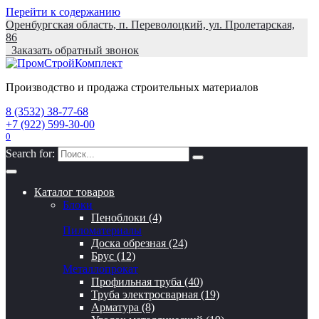
Перейти к содержанию
Оренбургская область, п. Переволоцкий, ул. Пролетарская,
86
Заказать обратный звонок
Производство и продажа строительных материалов
8 (3532) 38-77-68
+7 (922) 599-30-00
0
Search for:
Каталог товаров
Блоки
Пеноблоки (4)
Пиломатериалы
Доска обрезная (24)
Брус (12)
Металлопрокат
Профильная труба (40)
Труба электросварная (19)
Арматура (8)